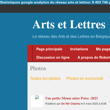
Statistiques google analytics du réseau arts et lettres: 8 403 74
Arts et Lettres
Page principale
Invitations
Ma pag
Discussion en ligne
A propos de Robert
Photos
Toutes les photos
Photos en exclusivité
Une petite Mouse entre Potes -2023
Publié(e) par
De Wit Charles
le 6 mars 2023 à 8:08