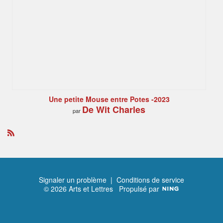
Une petite Mouse entre Potes -2023
De Wit Charles
par
R
S
S
Signaler un problème
|
Conditions de service
© 2026 Arts et Lettres
Propulsé par