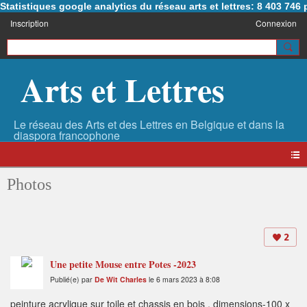
Statistiques google analytics du réseau arts et lettres: 8 403 74
Inscription
Connexion
Arts et Lettres
Photos
2
Une petite Mouse entre Potes -2023
Publié(e) par
De Wit Charles
le 6 mars 2023 à 8:08
peinture acrylique sur toile et chassis en bois , dimensions-100 x