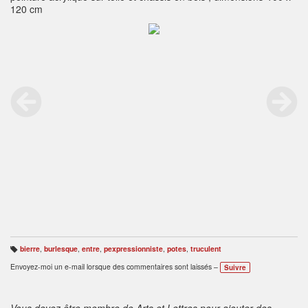
120 cm
bierre
,
burlesque
,
entre
,
pexpressionniste
,
potes
,
truculent
B
ali
Envoyez-moi un e-mail lorsque des commentaires sont laissés –
Suivre
s
e
s
:
Vous devez être membre de Arts et Lettres pour ajouter des