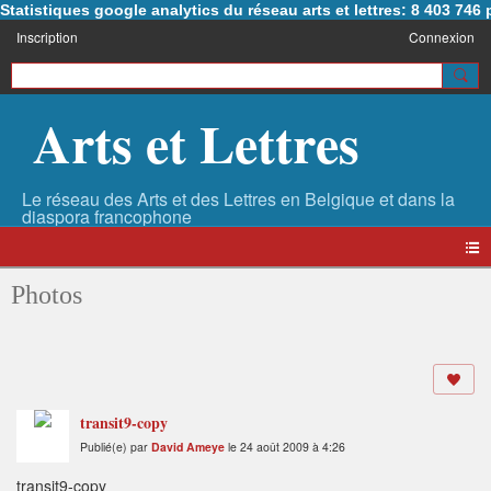
Statistiques google analytics du réseau arts et lettres: 8 403 74
Inscription
Connexion
Arts et Lettres
Photos
transit9-copy
Publié(e) par
David Ameye
le 24 août 2009 à 4:26
transit9-copy