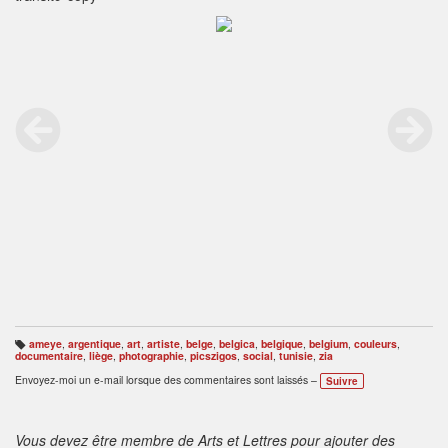
ameye
,
argentique
,
art
,
artiste
,
belge
,
belgica
,
belgique
,
belgium
,
couleurs
,
B
documentaire
,
liège
,
photographie
,
picszigos
,
social
,
tunisie
,
zia
ali
s
Envoyez-moi un e-mail lorsque des commentaires sont laissés –
Suivre
e
s
:
Vous devez être membre de Arts et Lettres pour ajouter des