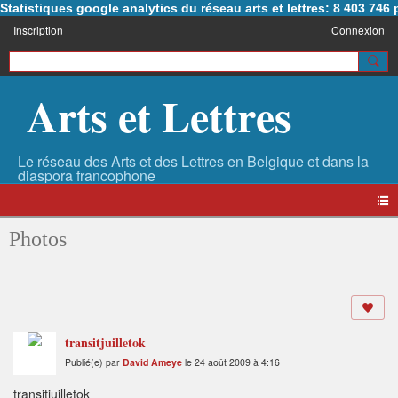
Statistiques google analytics du réseau arts et lettres: 8 403 74
Inscription
Connexion
Arts et Lettres
Photos
transitjuilletok
Publié(e) par
David Ameye
le 24 août 2009 à 4:16
transitjuilletok