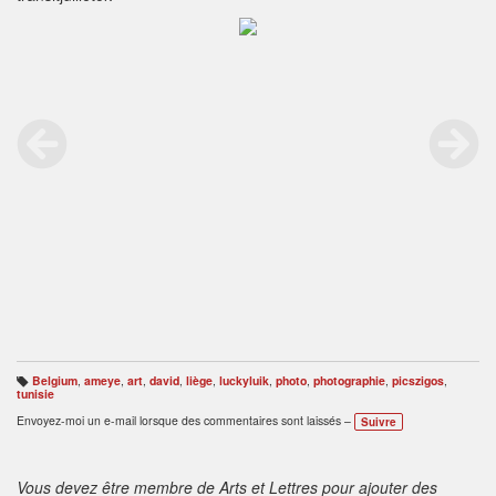
Belgium
,
ameye
,
art
,
david
,
liège
,
luckyluik
,
photo
,
photographie
,
picszigos
,
B
tunisie
ali
s
Envoyez-moi un e-mail lorsque des commentaires sont laissés –
Suivre
e
s
:
Vous devez être membre de Arts et Lettres pour ajouter des