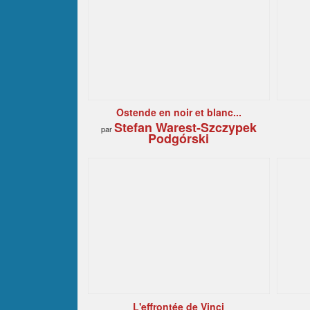
Ostende en noir et blanc...
Stefan Warest-Szczypek
par
Podgórski
L'effrontée de Vinci