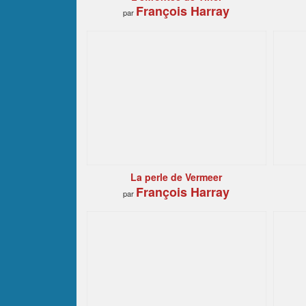
François Harray
par
La perle de Vermeer
François Harray
par