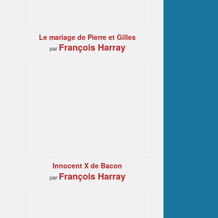
Le mariage de Pierre et Gilles
François Harray
par
Innocent X de Bacon
François Harray
par