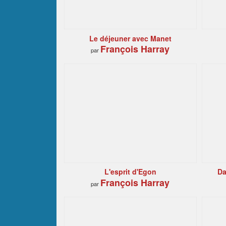
Le déjeuner avec Manet
François Harray
par
L'esprit d'Egon
Da
François Harray
par