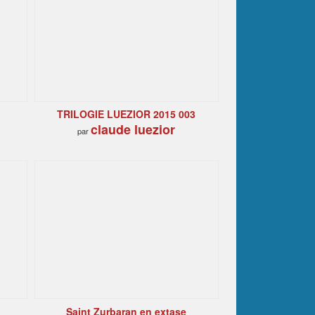
TRILOGIE LUEZIOR 2015 003
claude luezior
par
Saint Zurbaran en extase