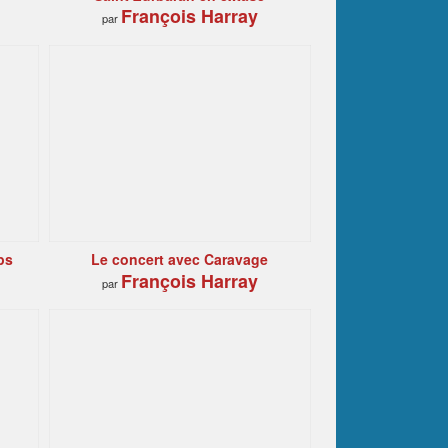
François Harray
par
ps
Le concert avec Caravage
François Harray
par