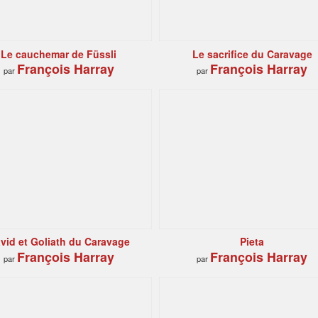
Le cauchemar de Füssli
Le sacrifice du Caravage
François Harray
François Harray
par
par
vid et Goliath du Caravage
Pieta
François Harray
François Harray
par
par