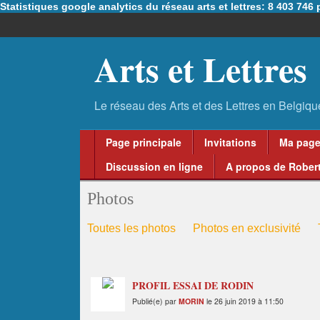
Statistiques google analytics du réseau arts et lettres: 8 403 74
Arts et Lettres
Page principale
Invitations
Ma pag
Discussion en ligne
A propos de Robert
Photos
Toutes les photos
Photos en exclusivité
PROFIL ESSAI DE RODIN
Publié(e) par
MORIN
le 26 juin 2019 à 11:50