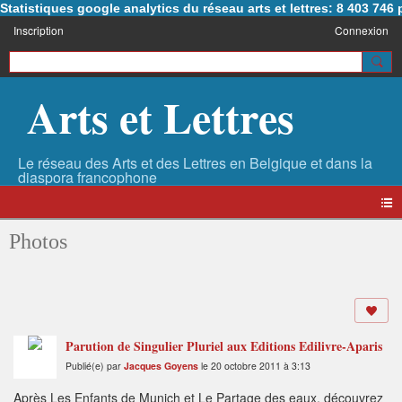
Statistiques google analytics du réseau arts et lettres: 8 403 74
Inscription
Connexion
Arts et Lettres
Photos
Parution de Singulier Pluriel aux Editions Edilivre-Aparis
Publié(e) par
Jacques Goyens
le 20 octobre 2011 à 3:13
Après Les Enfants de Munich et Le Partage des eaux, découvrez