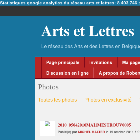
Statistiques google analytics du réseau arts et lettres: 8 403 74
Arts et Lettres
Page principale
Invitations
Ma pag
Discussion en ligne
A propos de Robert
Photos
Toutes les photos
Photos en exclusivité
2010_05042010MAI1MESTROUV0005
Publié(e) par
MICHEL HALTER
le 19 octobre 2011 à 9