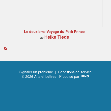
Le deuxieme Voyage du Petit Prince
Heike Tiede
par
R
S
S
Signaler un problème
|
Conditions de service
© 2026 Arts et Lettres
Propulsé par