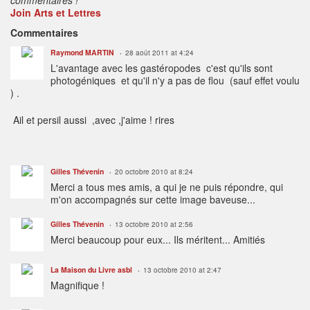
Join Arts et Lettres
Commentaires
Raymond MARTIN
28 août 2011 at 4:24
L'avantage avec les gastéropodes c'est qu'ils sont
photogéniques et qu'il n'y a pas de flou (sauf effet voulu
) .
Ail et persil aussi ,avec ,j'aime ! rires
Gilles Thévenin
20 octobre 2010 at 8:24
Merci a tous mes amis, a qui je ne puis répondre, qui
m'on accompagnés sur cette image baveuse...
Gilles Thévenin
13 octobre 2010 at 2:56
Merci beaucoup pour eux... Ils méritent... Amitiés
La Maison du Livre asbl
13 octobre 2010 at 2:47
Magnifique !