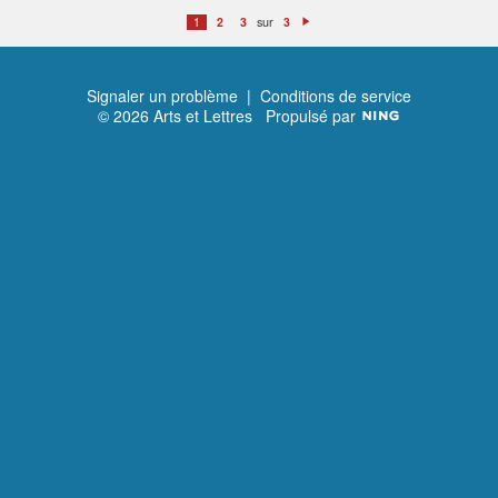
sur
1
2
3
3
S
ui
v
a
n
t
Signaler un problème
|
Conditions de service
© 2026 Arts et Lettres
Propulsé par