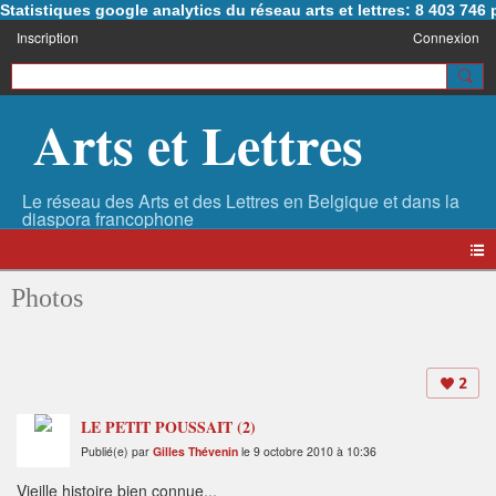
Statistiques google analytics du réseau arts et lettres: 8 403 74
Inscription
Connexion
Arts et Lettres
Photos
2
LE PETIT POUSSAIT (2)
Publié(e) par
Gilles Thévenin
le 9 octobre 2010 à 10:36
Vieille histoire bien connue...