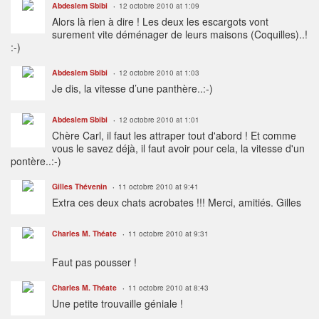
Abdeslem Sbibi
12 octobre 2010 at 1:09
Alors là rien à dire ! Les deux les escargots vont
surement vite déménager de leurs maisons (Coquilles)..!
:-)
Abdeslem Sbibi
12 octobre 2010 at 1:03
Je dis, la vitesse d’une panthère..:-)
Abdeslem Sbibi
12 octobre 2010 at 1:01
Chère Carl, il faut les attraper tout d'abord ! Et comme
vous le savez déjà, il faut avoir pour cela, la vitesse d'un
pontère..:-)
Gilles Thévenin
11 octobre 2010 at 9:41
Extra ces deux chats acrobates !!! Merci, amitiés. Gilles
Charles M. Théate
11 octobre 2010 at 9:31
Faut pas pousser !
Charles M. Théate
11 octobre 2010 at 8:43
Une petite trouvaille géniale !