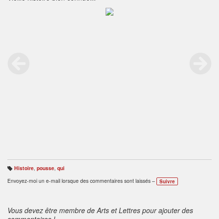
Histoire
,
pousse
,
qui
B
ali
Envoyez-moi un e-mail lorsque des commentaires sont laissés –
Suivre
s
e
s
:
Vous devez être membre de Arts et Lettres pour ajouter des
commentaires !