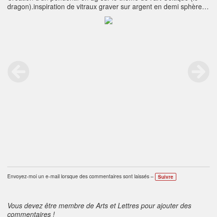
dragon).inspiration de vitraux graver sur argent en demi sphère
creuse fermée par un disque en argent surmonté par une Bélière
en dent de scie avec un soleil gravé sur le dessus. taille 2 cm de
diamètre sans la bélière.
Envoyez-moi un e-mail lorsque des commentaires sont laissés –
Suivre
Vous devez être membre de Arts et Lettres pour ajouter des
commentaires !