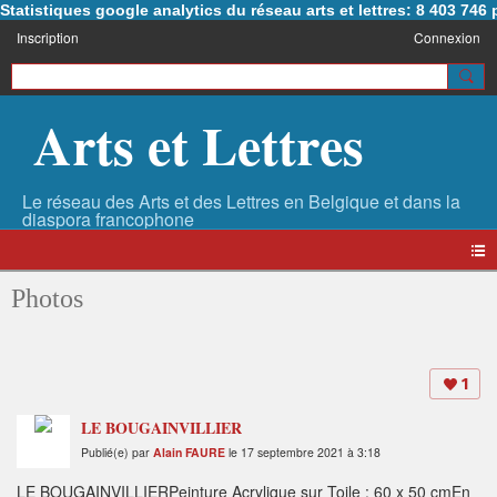
Statistiques google analytics du réseau arts et lettres: 8 403 74
Inscription
Connexion
Arts et Lettres
Photos
1
LE BOUGAINVILLIER
Publié(e) par
Alain FAURE
le 17 septembre 2021 à 3:18
LE BOUGAINVILLIERPeinture Acrylique sur Toile : 60 x 50 cmEn