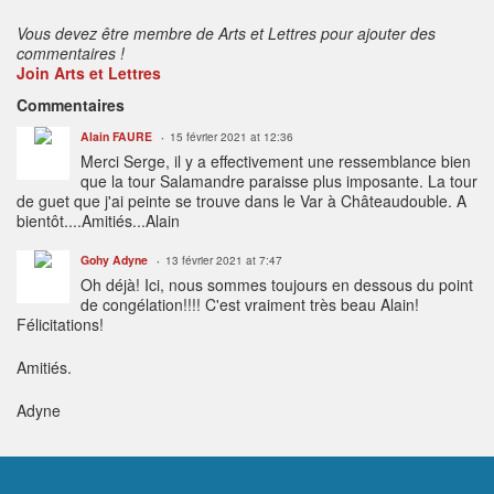
Vous devez être membre de Arts et Lettres pour ajouter des
commentaires !
Join Arts et Lettres
Commentaires
Alain FAURE
15 février 2021 at 12:36
Merci Serge, il y a effectivement une ressemblance bien
que la tour Salamandre paraisse plus imposante. La tour
de guet que j'ai peinte se trouve dans le Var à Châteaudouble. A
bientôt....Amitiés...Alain
Gohy Adyne
13 février 2021 at 7:47
Oh déjà! Ici, nous sommes toujours en dessous du point
de congélation!!!! C'est vraiment très beau Alain!
Félicitations!
Amitiés.
Adyne