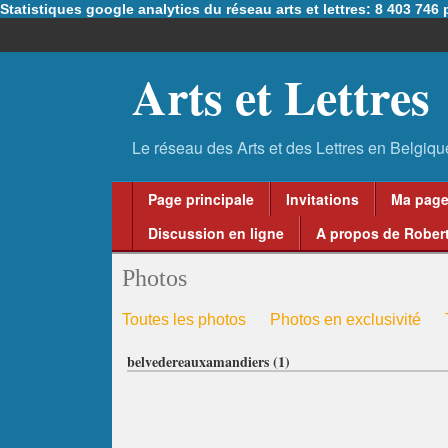
Statistiques google analytics du réseau arts et lettres: 8 403 74
Arts et Lettres
Page principale
Invitations
Ma pag
Discussion en ligne
A propos de Robert
Photos
Toutes les photos
Photos en exclusivité
belvedereauxamandiers (1)