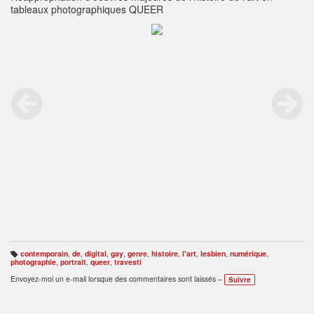
tableaux photographiques QUEER
contemporain
,
de
,
digital
,
gay
,
genre
,
histoire
,
l'art
,
lesbien
,
numérique
,
B
photographie
,
portrait
,
queer
,
travesti
ali
s
Envoyez-moi un e-mail lorsque des commentaires sont laissés –
Suivre
e
s
: