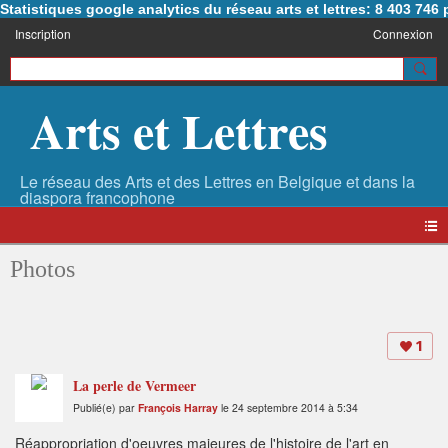
Statistiques google analytics du réseau arts et lettres: 8 403 74
Inscription
Connexion
Arts et Lettres
Photos
1
La perle de Vermeer
Publié(e) par
François Harray
le 24 septembre 2014 à 5:34
Réappropriation d'oeuvres majeures de l'histoire de l'art en