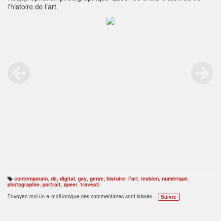
l'histoire de l'art.
contemporain
,
de
,
digital
,
gay
,
genre
,
histoire
,
l'art
,
lesbien
,
numérique
,
B
photographie
,
portrait
,
queer
,
travesti
ali
s
Envoyez-moi un e-mail lorsque des commentaires sont laissés –
Suivre
e
s
: