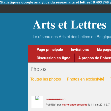
Statistiques google analytics du réseau arts et lettres: 8 403 74
Arts et Lettres
Page principale
Invitations
Ma pag
Discussion en ligne
A propos de Robert
Photos
Toutes les photos
Photos en exclusivité
communion5
Publié(e) par
marie-ange gonzales
le 11 juin 2011 à 7