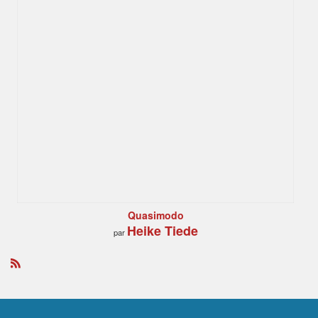
Quasimodo
Heike Tiede
par
R
S
S