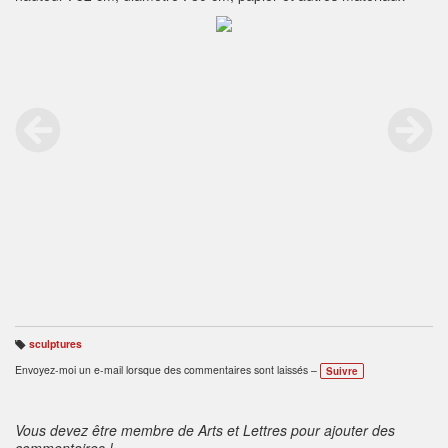
sculptures
B
ali
Envoyez-moi un e-mail lorsque des commentaires sont laissés –
Suivre
s
e
s
:
Vous devez être membre de Arts et Lettres pour ajouter des
commentaires !