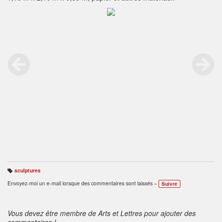
sculptures
B
ali
Envoyez-moi un e-mail lorsque des commentaires sont laissés –
Suivre
s
e
s
:
Vous devez être membre de Arts et Lettres pour ajouter des
commentaires !