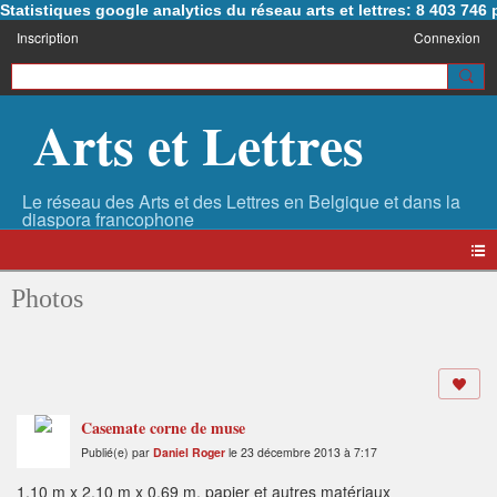
Statistiques google analytics du réseau arts et lettres: 8 403 74
Inscription
Connexion
Arts et Lettres
Photos
Casemate corne de muse
Publié(e) par
Daniel Roger
le 23 décembre 2013 à 7:17
1,10 m x 2,10 m x 0,69 m, papier et autres matériaux