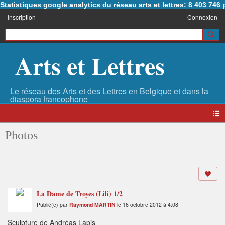
Statistiques google analytics du réseau arts et lettres: 8 403 74
Inscription
Connexion
Arts et Lettres
Photos
La Dame de Troyes (Lili) 1/2
Publié(e) par
Raymond MARTIN
le 16 octobre 2012 à 4:08
Sculpture de Andréas Lapis