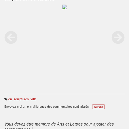
en
,
sculptures
,
ville
B
ali
Envoyez-moi un e-mail lorsque des commentaires sont laissés –
Suivre
s
e
s
:
Vous devez être membre de Arts et Lettres pour ajouter des
commentaires !