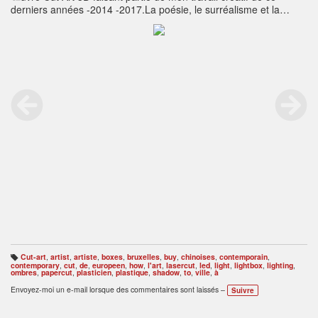
derniers années -2014 -2017.La poésie, le surréalisme et la
fantaisie sont au rendez-vous.Inspiration indirecte de l'art de
paper-cut chinois ou des dessins animés de Michel Ocelot.Enjoy
Art.
http://www.radustefanpoleac.com
Cut-art
,
artist
,
artiste
,
boxes
,
bruxelles
,
buy
,
chinoises
,
contemporain
,
B
contemporary
,
cut
,
de
,
europeen
,
how
,
l'art
,
lasercut
,
led
,
light
,
lightbox
,
lighting
,
ali
ombres
,
papercut
,
plasticien
,
plastique
,
shadow
,
to
,
ville
,
à
s
e
Envoyez-moi un e-mail lorsque des commentaires sont laissés –
Suivre
s
: