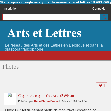
Statistiques google analytics du réseau arts et lettres: 8 403 74
Inscription
Connexion
Arts et Lettres
Photos
1
City in the city ll- Cut Art -65x90 cm
Publié(e) par
Radu Stefan Poleac
le 5 février 2017 à 1:04
Œuvre Cut Art 3D faisant partie de mon travail créatif de ce