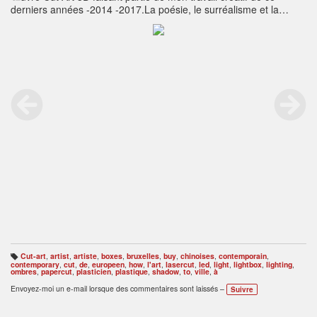
derniers années -2014 -2017.La poésie, le surréalisme et la
fantaisie sont au rendez-vous.Inspiration indirecte de l'art de
paper-cut chinois ou des dessins animés de Michel Ocelot.Enjoy
Art.
http://www.radustefanpoleac.com
Cut-art
,
artist
,
artiste
,
boxes
,
bruxelles
,
buy
,
chinoises
,
contemporain
,
B
contemporary
,
cut
,
de
,
europeen
,
how
,
l'art
,
lasercut
,
led
,
light
,
lightbox
,
lighting
,
ali
ombres
,
papercut
,
plasticien
,
plastique
,
shadow
,
to
,
ville
,
à
s
e
Envoyez-moi un e-mail lorsque des commentaires sont laissés –
Suivre
s
: