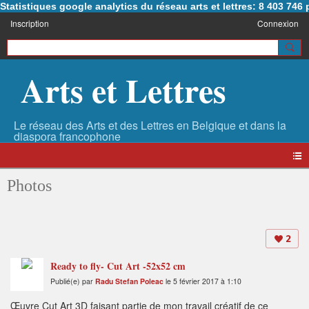
Statistiques google analytics du réseau arts et lettres: 8 403 74
Inscription
Connexion
Arts et Lettres
Photos
2
Ready to fly- Cut Art -52x52 cm
Publié(e) par
Radu Stefan Poleac
le 5 février 2017 à 1:10
Œuvre Cut Art 3D faisant partie de mon travail créatif de ce