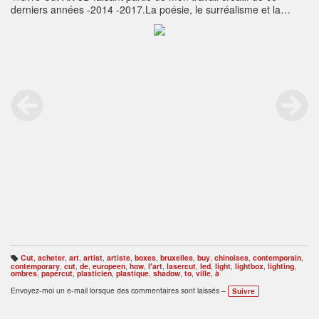
derniers années -2014 -2017.La poésie, le surréalisme et la
fantaisie sont au rendez-vous.Inspiration indirecte de l'art de
paper-cut chinois ou des dessins animés de Michel Ocelot.Enjoy
Art.
http://www.radustefanpoleac.com
Cut
,
acheter
,
art
,
artist
,
artiste
,
boxes
,
bruxelles
,
buy
,
chinoises
,
contemporain
,
B
contemporary
,
cut
,
de
,
europeen
,
how
,
l'art
,
lasercut
,
led
,
light
,
lightbox
,
lighting
,
ali
ombres
,
papercut
,
plasticien
,
plastique
,
shadow
,
to
,
ville
,
à
s
e
Envoyez-moi un e-mail lorsque des commentaires sont laissés –
Suivre
s
: