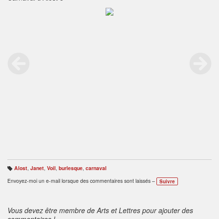
Alost
,
Janet
,
Voil
,
burlesque
,
carnaval
B
ali
Envoyez-moi un e-mail lorsque des commentaires sont laissés –
Suivre
s
e
s
:
Vous devez être membre de Arts et Lettres pour ajouter des
commentaires !