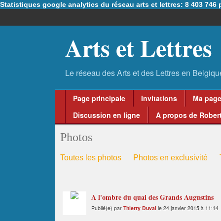
Statistiques google analytics du réseau arts et lettres: 8 403 74
Arts et Lettres
Page principale
Invitations
Ma pag
Discussion en ligne
A propos de Robert
Photos
Toutes les photos
Photos en exclusivité
A l'ombre du quai des Grands Augustins
Publié(e) par
Thierry Duval
le 24 janvier 2015 à 11:14