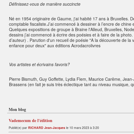
Définissez-vous de manière succincte
Né en 1954 originaire de Gaume, j'ai habité 17 ans à Bruxelles. De 
comptable fiscaliste.J’ai commencé à dessiner à l’encre de chine e
Quelques expositions de groupe à Braine l'Alleud, Bruxelles, Node
dessins j’ai commencé à écrire des poésies et à faire de la photo
d’auteur) . Parution d'un recueil de poésie "A la découverte de la 
enfance pour deux" aux éditions Acrodacrolivres
Vos artistes et écrivains favoris?
Pierre Bismuth, Guy Goffette, Lydia Flem, Maurice Carême, Jea
Brassens (en fait je suis très éclectique tant au niveau musique, qu
Mon blog
Vademecum de l'édition
Publié(e) par
RICHARD Jean-Jacques
le 10 mars 2023 à 3:20