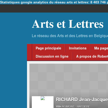
Statistiques google analytics du réseau arts et lettres: 8 403 74
Arts et Lettres
Page principale
Invitations
Ma pag
Discussion en ligne
A propos de Robert
RICHARD Jean-Jacque
AGIMONT - HASTIERE
Ville