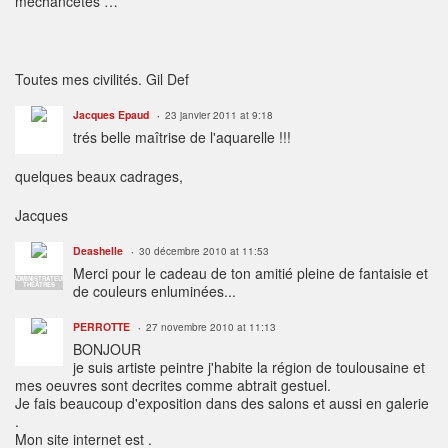
méchancetés …
Toutes mes civilités. Gil Def
Jacques Epaud
23 janvier 2011 at 9:18
trés belle maîtrise de l'aquarelle !!!
quelques beaux cadrages,
Jacques
Deashelle
30 décembre 2010 at 11:53
Merci pour le cadeau de ton amitié pleine de fantaisie et
ADMINISTRATEUR
THÉÂTRES
de couleurs enluminées...
PERROTTE
27 novembre 2010 at 11:13
BONJOUR
je suis artiste peintre j'habite la région de toulousaine et
mes oeuvres sont decrites comme abtrait gestuel.
Je fais beaucoup d'exposition dans des salons et aussi en galerie
.
Mon site internet est .