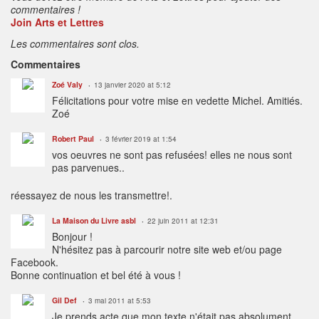
commentaires !
Join Arts et Lettres
Les commentaires sont clos.
Commentaires
Zoé Valy
13 janvier 2020 at 5:12
Félicitations pour votre mise en vedette Michel. Amitiés.
Zoé
Robert Paul
3 février 2019 at 1:54
vos oeuvres ne sont pas refusées! elles ne nous sont
pas parvenues..
réessayez de nous les transmettre!.
La Maison du Livre asbl
22 juin 2011 at 12:31
Bonjour !
N'hésitez pas à parcourir notre site web et/ou page
Facebook.
Bonne continuation et bel été à vous !
Gil Def
3 mai 2011 at 5:53
Je prends acte que mon texte n'était pas absolument