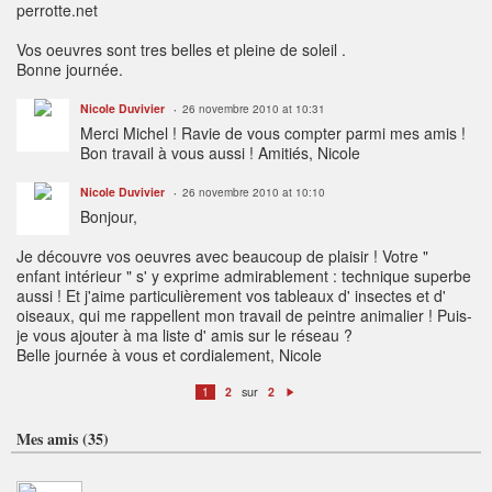
perrotte.net
Vos oeuvres sont tres belles et pleine de soleil .
Bonne journée.
Nicole Duvivier
26 novembre 2010 at 10:31
Merci Michel ! Ravie de vous compter parmi mes amis !
Bon travail à vous aussi ! Amitiés, Nicole
Nicole Duvivier
26 novembre 2010 at 10:10
Bonjour,
Je découvre vos oeuvres avec beaucoup de plaisir ! Votre "
enfant intérieur " s' y exprime admirablement : technique superbe
aussi ! Et j'aime particulièrement vos tableaux d' insectes et d'
oiseaux, qui me rappellent mon travail de peintre animalier ! Puis-
je vous ajouter à ma liste d' amis sur le réseau ?
Belle journée à vous et cordialement, Nicole
sur
1
2
2
S
ui
v
Mes amis (35)
a
n
t