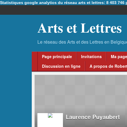
Statistiques google analytics du réseau arts et lettres: 8 403 74
Arts et Lettres
Page principale
Invitations
Ma pag
Discussion en ligne
A propos de Robert
Laurence Puyaubert