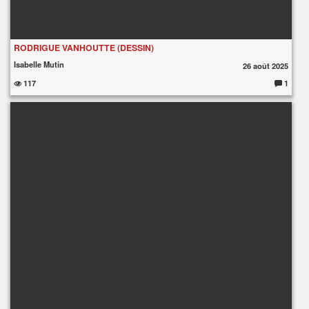
RODRIGUE VANHOUTTE (DESSIN)
Isabelle Mutin
26 août 2025
117
1
C
o
m
m
e
nt
ai
re
s
: