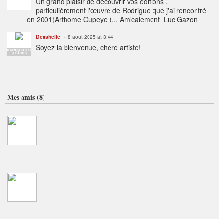
Un grand plaisir de découvrir vos éditions ,
particulièrement l'œuvre de Rodrigue que j'ai rencontré
en 2001(Arthome Oupeye )... Amicalement Luc Gazon
Deashelle
8 août 2025 at 3:44
Soyez la bienvenue, chère artiste!
ADMINISTRATEUR
THÉÂTRES
Mes amis (8)