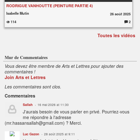
RODRIGUE VANHOUTTE (PEINTURE PARTIE 4)
Isabelle Mutin
26 août 2025
114
2
C
o
m
Toutes les vidéos
m
e
nt
ai
re
s
:
Mur de Commentaires
Vous devez être membre de Arts et Lettres pour ajouter des
commentaires !
Join Arts et Lettres
Les commentaires sont clos.
Commentaires
Sallah
16 mai 2026 at 11:30
J'aurais besoin de vous parler en privé. Pourriez-vous
me répondre à l'adresse
(mr.hassansallah@gmail.com) ? Merci.
Luc Gazon
28 août 2025 at 9:11