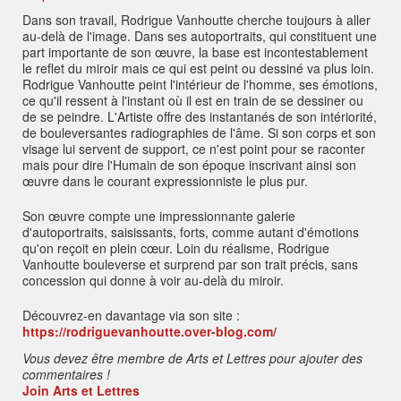
ali
s
Dans son travail, Rodrigue Vanhoutte cherche toujours à aller
e
s
au-delà de l'image. Dans ses autoportraits, qui constituent une
:
part importante de son œuvre, la base est incontestablement
le reflet du miroir mais ce qui est peint ou dessiné va plus loin.
Rodrigue Vanhoutte peint l'intérieur de l'homme, ses émotions,
ce qu'il ressent à l'instant où il est en train de se dessiner ou
de se peindre. L'Artiste offre des instantanés de son intériorité,
de bouleversantes radiographies de l'âme. Si son corps et son
visage lui servent de support, ce n'est point pour se raconter
mais pour dire l'Humain de son époque inscrivant ainsi son
œuvre dans le courant expressionniste le plus pur.
Son œuvre compte une impressionnante galerie
d'autoportraits, saisissants, forts, comme autant d'émotions
qu'on reçoit en plein cœur. Loin du réalisme, Rodrigue
Vanhoutte bouleverse et surprend par son trait précis, sans
concession qui donne à voir au-delà du miroir.
Découvrez-en davantage via son site :
https://rodriguevanhoutte.over-blog.com/
Vous devez être membre de Arts et Lettres pour ajouter des
commentaires !
Join Arts et Lettres