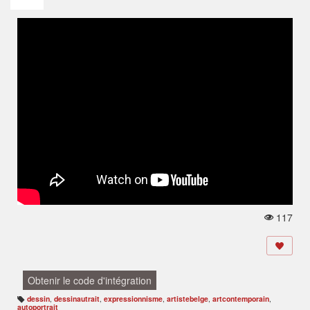
117
V
u
e
s:
Obtenir le code d'intégration
dessin
,
dessinautrait
,
expressionnisme
,
artistebelge
,
artcontemporain
,
B
autoportrait