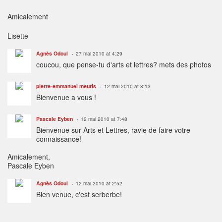
Amicalement
Lisette
Agnès Odoul
27 mai 2010 at 4:29
coucou, que pense-tu d'arts et lettres? mets des photos
pierre-emmanuel meuris
12 mai 2010 at 8:13
Bienvenue a vous !
Pascale Eyben
12 mai 2010 at 7:48
Bienvenue sur Arts et Lettres, ravie de faire votre
connaissance!
Amicalement,
Pascale Eyben
Agnès Odoul
12 mai 2010 at 2:52
Bien venue, c'est serberbe!