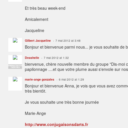
Et très beau week-end
Amicalement
Jacqueline
Gilbert Jacqueline
7 mai 2012 at 3:48
Bonjour et bienvenue parmi nous... je vous souhaite de b
Deashelle
7 mai 2012 at 1:32
bienvenue, chère nouvelle membre du groupe "Dis-moi ce 
ADMINISTRATEUR
THÉÂTRES
papilonnage ....et que votre plume aussi s'envole sur nos
marie-ange gonzales
6 mai 2012 at 1:29
Bonjour et bienvenue Anna, je vois que vous avez commenc
très bientôt.
Je vous souhaite une très bonne journée
Marie-Ange
http://www.conjugaisonsdarts.fr