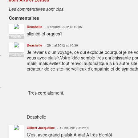
Les commentaires sont clos.
Commentaires
Deashelle
4 octobre 2012 at 12:05
silence et orgues?
ADMINISTRATEUR
THÉÂTRES
Deashelle
29 mai 2012 at 10:36
Je reviens d'un voyage, ce qui explique pourquoi je ne vo
ADMINISTRATEUR
THÉÂTRES
vous avec plaisir.Votre idée semble très enrichissante po
main, mais évitez tout renvoi automatique à un autre site. C
créateur de ce site merveilleux d'empathie et de sympathie
Très cordialement,
Deashelle
Gilbert Jacqueline
12 mai 2012 at 2:18
C'est avec grand plaisir Anna! A très bientôt