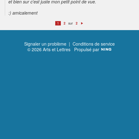
et bien sur c'est juste mon petit point de vue.
:) amicalement
sur
1
2
2
S
ui
v
a
n
t
Signaler un problème
|
Conditions de service
© 2026 Arts et Lettres
Propulsé par