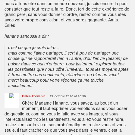
nous allions être dans un monde nouveau, je suis encore la pour
constater que tout reste a faire. Donc, fort de cette expérience de
grand père, sans vous donner d'ordre, restez comme vous êtes
avec votre propre conviction, et vous serez gagnante. Amts.
Gilles
hanane sanoussi a dit :
c'est ce que je crois faire...
mais comme j'aime partager, il sert à peu de partager une
chose qui ne rapporterait rien à l'autre, d'où l'envie (besoin) de
puiser dans ce qui m'entoure, pour justement explorer toutes
les possibilités que nous offre l'univers... tous les moyens aptes
à transmettre nos sentiments, réflexions, ou bien un vécu!
merci beaucoup pour votre réponse ça me touche.
amicalement.
Gilles Thévenin
22 octobre 2010 at 10:39
Chère Madame Hanane, vous savez, au bout d'un
moment, il faut exprimer vos émotions sans vous poser
de questions, comme vous le faite avec vos images, si vous
intellectualisez trop les sentiments, vous allez vous restreindre,
restez zen sur la vie et ses problèmatiques, restez vous et vous
seule, il faut cracher ce que vous avez dans le ventre, c'est la