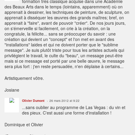
formation très classique acquise dans une Académie
des Beaux Arts dans le temps (lointains, apparemment) où on
apprenait à dessiner, les techniques de peinture, de sculpture, on
apprenait à disséquer les œuvres des grands maîtres; bref, on
apprenait à "faire", avant de pouvoir "créer". De nos jours jours,
on s'émerveille si facilement, on crie à la création, on la
congratule, la félicite... sans se préoccuper du savoir : une
création qui devient un "concept" et l'on met en avant des
"installations" laides et qui ne doivent porter que le "sublime
message". Je suis plutôt triste pour tous les artistes actuels qui
privilégient le travail, le culte du "beau", un message peut-être
mais si ce message est porté par une belle œuvre, le message
sera plus fort : j'en reste persuadée, n'en déplaise à certains...
Artistiquement vôtre.
Josiane
Olivier Dumont
26 mars 2012 at 9:22
...sans oublier au programme de Las Vegas : du vin et
des pieux. C'est aussi une forme d'installation !
Dominique et Olivier