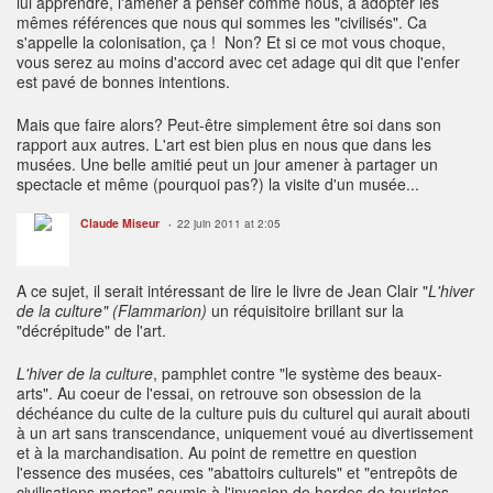
lui apprendre, l'amener à penser comme nous, à adopter les
mêmes références que nous qui sommes les "civilisés". Ca
s'appelle la colonisation, ça ! Non? Et si ce mot vous choque,
vous serez au moins d'accord avec cet adage qui dit que l'enfer
est pavé de bonnes intentions.
Mais que faire alors? Peut-être simplement être soi dans son
rapport aux autres. L'art est bien plus en nous que dans les
musées. Une belle amitié peut un jour amener à partager un
spectacle et même (pourquoi pas?) la visite d'un musée...
Claude Miseur
22 juin 2011 at 2:05
A ce sujet, il serait intéressant de lire le livre de Jean Clair "
L'hiver
de la culture" (Flammarion)
un réquisitoire brillant sur la
"décrépitude" de l'art.
L'hiver de la culture
, pamphlet contre "le système des beaux-
arts". Au coeur de l'essai, on retrouve son obsession de la
déchéance du culte de la culture puis du culturel qui aurait abouti
à un art sans transcendance, uniquement voué au divertissement
et à la marchandisation. Au point de remettre en question
l'essence des musées, ces "abattoirs culturels" et "entrepôts de
civilisations mortes" soumis à l'invasion de hordes de touristes