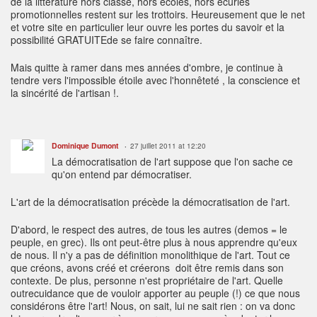
de la littérature hors classe, hors écoles, hors écuries
promotionnelles restent sur les trottoirs. Heureusement que le net
et votre site en particulier leur ouvre les portes du savoir et la
possibilité GRATUITEde se faire connaître.
Mais quitte à ramer dans mes années d'ombre, je continue à
tendre vers l'impossible étoile avec l'honnêteté , la conscience et
la sincérité de l'artisan !.
Dominique Dumont
27 juillet 2011 at 12:20
La démocratisation de l'art suppose que l'on sache ce
qu'on entend par démocratiser.
L'art de la démocratisation précède la démocratisation de l'art.
D'abord, le respect des autres, de tous les autres (demos = le
peuple, en grec). Ils ont peut-être plus à nous apprendre qu'eux
de nous. Il n'y a pas de définition monolithique de l'art. Tout ce
que créons, avons créé et créerons doit être remis dans son
contexte. De plus, personne n'est propriétaire de l'art. Quelle
outrecuidance que de vouloir apporter au peuple (!) ce que nous
considérons être l'art! Nous, on sait, lui ne sait rien : on va donc