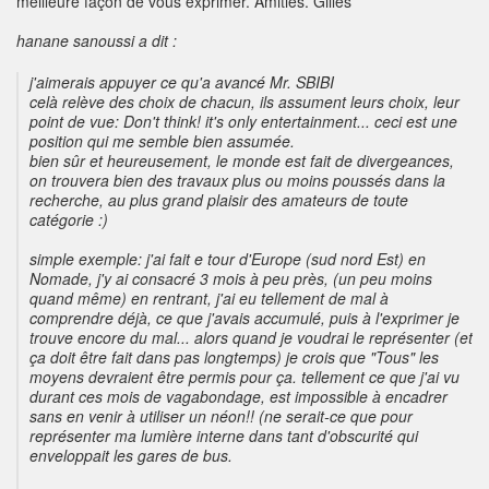
meilleure façon de vous exprimer. Amitiés. Gilles
hanane sanoussi a dit :
j'aimerais appuyer ce qu'a avancé Mr. SBIBI
celà relève des choix de chacun, ils assument leurs choix, leur
point de vue: Don't think! it's only entertainment... ceci est une
position qui me semble bien assumée.
bien sûr et heureusement, le monde est fait de divergeances,
on trouvera bien des travaux plus ou moins poussés dans la
recherche, au plus grand plaisir des amateurs de toute
catégorie :)
simple exemple: j'ai fait e tour d'Europe (sud nord Est) en
Nomade, j'y ai consacré 3 mois à peu près, (un peu moins
quand même) en rentrant, j'ai eu tellement de mal à
comprendre déjà, ce que j'avais accumulé, puis à l'exprimer je
trouve encore du mal... alors quand je voudrai le représenter (et
ça doit être fait dans pas longtemps) je crois que "Tous" les
moyens devraient être permis pour ça. tellement ce que j'ai vu
durant ces mois de vagabondage, est impossible à encadrer
sans en venir à utiliser un néon!! (ne serait-ce que pour
représenter ma lumière interne dans tant d'obscurité qui
enveloppait les gares de bus.