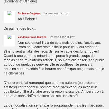
(Domivier et Olinique)
Fabienne Coppens
26 mars 2012 at 10:41
Ah ! Robert !
Du pain et des jeux...
Vandenkerkove Martine
26 mars 2012 at 4:37
Non seulement il y a de cela mais de plus, l'accès aux
livres nouveaux reste difficile pour ceux qui créent et
s'instruisent à l'abri des regards, sur le cable des funambules!
Quant à une certaine minorité qui perce à grands coups de
médias et de révélateurs artificiels, souvent elle désole son public
au bout de quelques oeuvres vite essoufflées. Je pense à
certains auteurs côtés à la bourse académique belge mais que je
ne citerai pas.
D'autre part, j'ai remarqué que certains auteurs (ou prétendus
artistes!) confondent le nombre d'oeuvres vendues avec leur
qualité.Le chiffre d'affaire avec la reconnaissance. Arrivera-t-on à
dire que: sans chiffre d'affaire l'artiste "inexiste"?
La démocratisation se fait par la propagande mais les marginaux