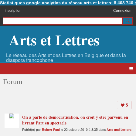
Statistiques google analytics du réseau arts et lettres: 8 403 74
Inscription
Connexion
Arts et Lettres
Forum
5
On a parlé de démocratisation, on croit y être parvenu en
livrant l'art en spectacle
Publié(e) par
Robert Paul
le 22 octobre 2010 à 8:35 dans
Arts and Letters