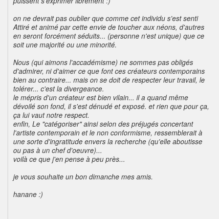
puissent s'exprimer librement :)
on ne devrait pas oublier que comme cet individu s'est senti
Attiré et animé par cette envie de toucher aux néons, d'autres
en seront forcément séduits... (personne n'est unique) que ce
soit une majorité ou une minorité.
Nous (qui aimons l'accadémisme) ne sommes pas obligés
d'admirer, ni d'aimer ce que font ces créateurs contemporains
bien au contraire... mais on se doit de respecter leur travail, le
tolérer... c'est la divergeance.
le mépris d'un créateur est bien vilain... il a quand même
dévoilé son fond, il s'est dénudé et exposé. et rien que pour ça,
ça lui vaut notre respect.
enfin, Le "catégoriser" ainsi selon des préjugés concertant
l'artiste contemporain et le non conformisme, ressemblerait à
une sorte d'ingratitude envers la recherche (qu'elle aboutisse
ou pas à un chef d'oeuvre)...
voilà ce que j'en pense à peu près...
je vous souhaite un bon dimanche mes amis.
hanane :)