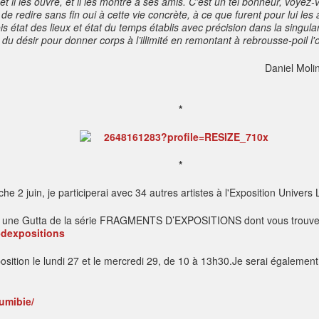
 il les ouvre, et il les montre à ses amis. C'est un tel bonheur, voyez
de redire sans fin oui à cette vie concrète, à ce que furent pour lui les
is état des lieux et état du temps établis avec précision dans la singu
du désir pour donner corps à l’illimité
en remontant à rebrousse-poil l'
Daniel Molin
*
*
e 2 juin, je participerai avec 34 autres artistes à l'Exposition Univers
ne Gutta de la série FRAGMENTS D’EXPOSITIONS dont vous trouvere
-dexpositions
sition le lundi 27 et le mercredi 29, de 10 à 13h30.Je serai également 
umibie/