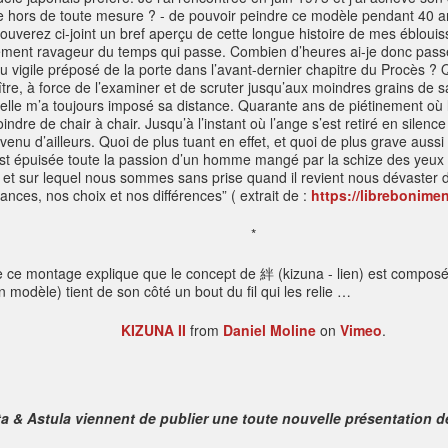
 hors de toute mesure ? - de pouvoir peindre ce modèle pendant 40 ans, 
uverez ci-joint un bref aperçu de cette longue histoire de mes éblouis
vement ravageur du temps qui passe. Combien d’heures ai-je donc pass
vigile préposé de la porte dans l’avant-dernier chapitre du Procès ? Q
naître, à force de l’examiner et de scruter jusqu’aux moindres grains de
 elle m’a toujours imposé sa distance. Quarante ans de piétinement où la
ndre de chair à chair. Jusqu’à l’instant où l’ange s’est retiré en silenc
nu d’ailleurs. Quoi de plus tuant en effet, et quoi de plus grave aussi 
est épuisée toute la passion d’un homme mangé par la schize des yeux b
s, et sur lequel nous sommes sans prise quand il revient nous dévaster 
ances, nos choix et nos différences” ( extrait de :
https://librebonimen
*
 ce montage explique que le concept de
絆
(kizuna - lien) est compo
on modèle) tient de son côté un bout du fil qui les relie …
KIZUNA II
from
Daniel Moline
on
Vimeo
.
a & Astula viennent de publier une toute nouvelle présentation de