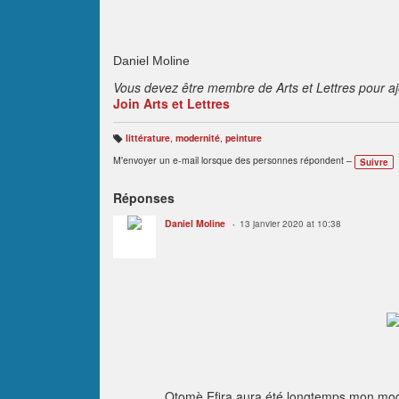
Daniel Moline
Vous devez être membre de Arts et Lettres pour a
Join Arts et Lettres
littérature
,
modernité
,
peinture
B
ali
M'envoyer un e-mail lorsque des personnes répondent –
Suivre
s
e
s
:
Réponses
Daniel Moline
13 janvier 2020 at 10:38
Otomè Efira aura été longtemps mon modèle