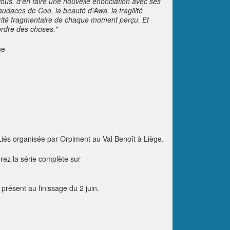
-vous, d'en faire une nouvelle énonciation avec ses
 audaces de Coo, la beauté d'Awa, la fragilité
larité fragmentaire de chaque moment perçu. Et
ordre des choses."
e
 Liés organisée par Orpiment au Val Benoît à Liège.
z la série complète sur
présent au finissage du 2 juin.