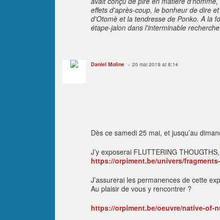
avait conçu de pire en matière d'homme, et
effets d'après-coup, le bonheur de dire et 
d'Otomè et la tendresse de Ponko. A la fo
étape-jalon dans l'interminable recherche 
Daniel Moline
20 mai 2019 at 8:14
Dès ce samedi 25 mai, et jusqu’au dimanch
J’y exposerai FLUTTERING THOUGTHS, u
https://orpiment.be/univers/fragments
J’assurerai les permanences de cette expo
Au plaisir de vous y rencontrer ?
https://orpiment.be/oeuvre/native-of-n