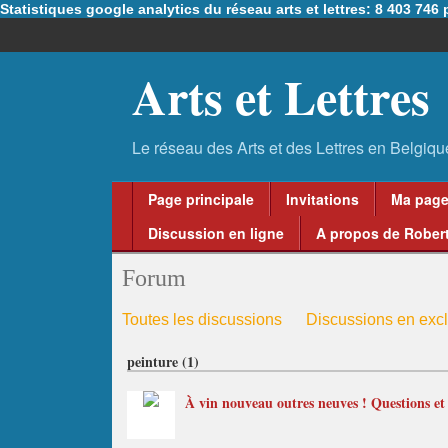
Statistiques google analytics du réseau arts et lettres: 8 403 74
Arts et Lettres
Page principale
Invitations
Ma pag
Discussion en ligne
A propos de Robert
Forum
Toutes les discussions
Discussions en excl
peinture (1)
À vin nouveau outres neuves ! Questions et p