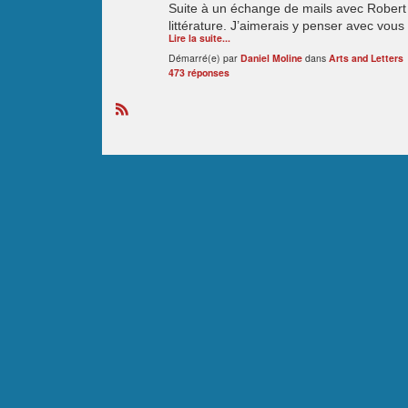
Suite à un échange de mails avec Robert P
littérature. J’aimerais y penser avec vou
Lire la suite...
Démarré(e) par
Daniel Moline
dans
Arts and Letters
473 réponses
R
S
S