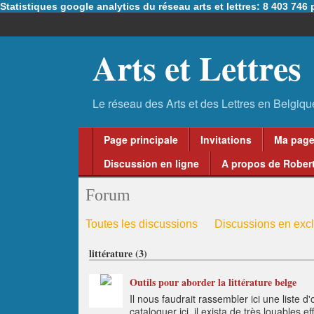
Statistiques google analytics du réseau arts et lettres: 8 403 74
Arts et Lettres
Page principale
Invitations
Ma pag
Discussion en ligne
A propos de Robert
Forum
Toutes les discussions
Discussions en excl
littérature (3)
Outils pour aborder la littérature belge
Il nous faudrait rassembler ici une liste 
cataloguer ici, il exista de très louables e