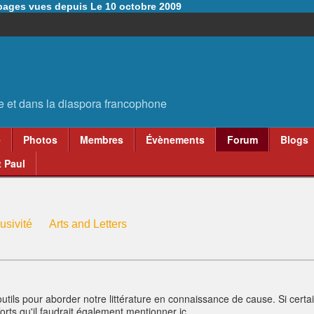
6 pages vues depuis Le 10 octobre 2009
e
Photos
Membres
Évènements
Forum
Blogs
 Paul
usivité
Arts and Letters
d'outils pour aborder notre littérature en connaissance de cause. Si cert
fforts qu'il faudrait également mentionner ic