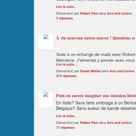
Lire la suite...
Démarré(e) par
Robert Paul
dans
Arts and Letters
2 réponses
À vin nouveau outres neuves ! Questions et p
Suite à un échange de mails avec Robert P
littérature. J’aimerais y penser avec vou
Lire la suite...
Démarré(e) par
Daniel Moline
dans
Arts and Letters
473 réponses
Peut-on encore imaginer une émission littéra
En Italie? Sans faire ombrage à un Berlu
Belgique? Sans auteur de bande dessin
Lire la suite...
Démarré(e) par
Robert Paul
dans
Arts and Letters
17 réponses