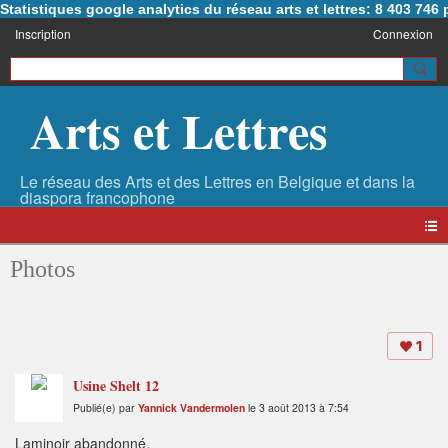
Statistiques google analytics du réseau arts et lettres: 8 403 74
Inscription
Connexion
Arts et Lettres
Photos
1
Usine Shelt 12
Publié(e) par
Yannick Vandermolen
le 3 août 2013 à 7:54
Laminoir abandonné.