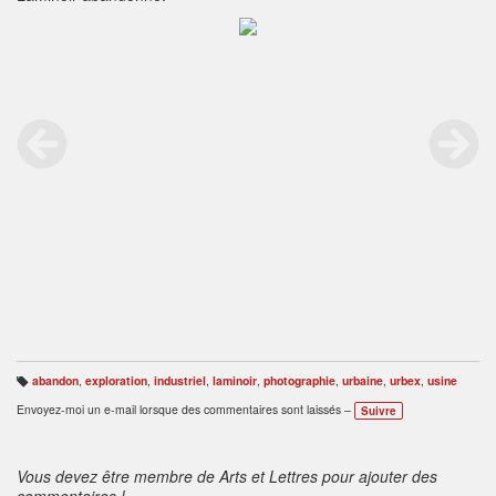
abandon
,
exploration
,
industriel
,
laminoir
,
photographie
,
urbaine
,
urbex
,
usine
B
ali
Envoyez-moi un e-mail lorsque des commentaires sont laissés –
Suivre
s
e
s
:
Vous devez être membre de Arts et Lettres pour ajouter des
commentaires !