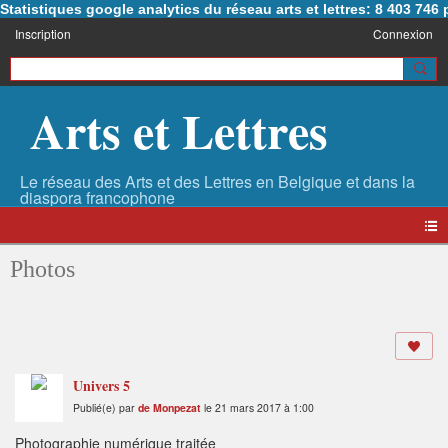
Statistiques google analytics du réseau arts et lettres: 8 403 74
Inscription
Connexion
Arts et Lettres
Photos
Univers 5
Publié(e) par
de Monpezat
le 21 mars 2017 à 1:00
Photographie numérique traitée