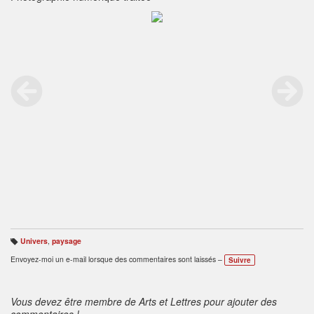
Univers
,
paysage
B
ali
Envoyez-moi un e-mail lorsque des commentaires sont laissés –
Suivre
s
e
s
:
Vous devez être membre de Arts et Lettres pour ajouter des
commentaires !