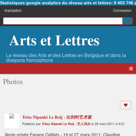
Statistiques google analytics du réseau arts et lettres: 8 403 74
Inscription
Connexion
Arts et Lettres
Photos
Tröss Nipanki Le Roij - 比利时艺术家
Publié(e) par
Tröss Nipanki Le Roij - 艺人沌水
le 26 mars 2011 à 4:01
Vente privée Espace Callisto - 19 et 27 mars 2011: Claudine