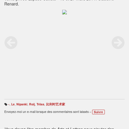
Renard.
-
,
Le
,
Nipanki
,
Roij
,
Tröss
,
比利时艺术家
B
ali
Envoyez-moi un e-mail lorsque des commentaires sont laissés –
Suivre
s
e
s
:
Vous devez être membre de Arts et Lettres pour ajouter des