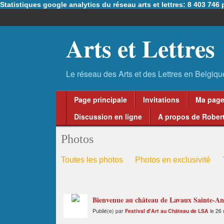
Statistiques google analytics du réseau arts et lettres: 8 403 74
Arts et Lettres
Page principale
Invitations
Ma pag
Discussion en ligne
A propos de Robert
Photos
Toutes les photos
Photos en exclusivité
Bienvenue au château de Lavaux Sainte-Anne
Publié(e) par
Festival d'Art au Château de LSA
le 26 