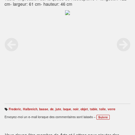
cm- largeur: 61 cm- hauteur: 46 cm
Frederic
,
Halbreich
,
basse
,
de
,
jute
,
laque
,
noir
,
objet
,
table
,
toile
,
verre
B
ali
Envoyez-moi un e-mail lorsque des commentaires sont laissés –
Suivre
s
e
s
:
Vous devez être membre de Arts et Lettres pour ajouter des