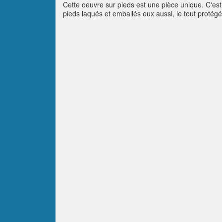
Cette oeuvre sur pieds est une pièce unique. C'est
pieds laqués et emballés eux aussi, le tout prot
utilitaires.Table "Matin du monde":- longueur: 120