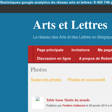
Statistiques google analytics du réseau arts et lettres: 8 403 74
Arts et Lettres
Page principale
Invitations
Ma pag
Discussion en ligne
A propos de Robert
Photos
Toutes les photos
Photos en exclusivité
Table basse Matin du monde
Publié(e) par
Frédéric Halbreich
le 26 janvier 2014 à 4