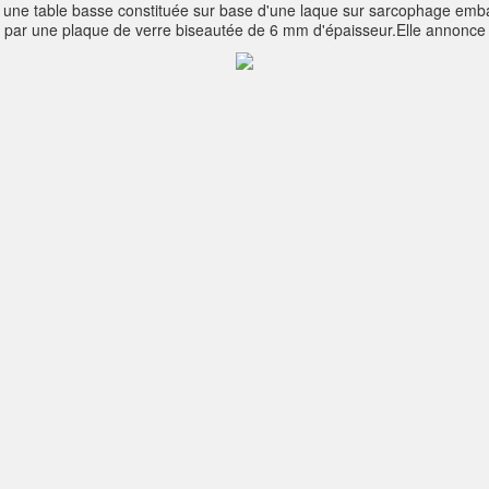
 une table basse constituée sur base d'une laque sur sarcophage embal
égé par une plaque de verre biseautée de 6 mm d'épaisseur.Elle annon
 cm- largeur: 60 cm- hauteur: 46,5 cm