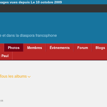
6 pages vues depuis Le 10 octobre 2009
e
Photos
Membres
Évènements
Forum
Blogs
 Paul
Tous les albums
:11