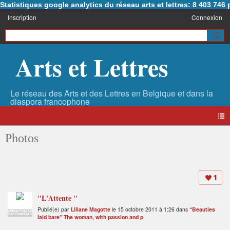
Statistiques google analytics du réseau arts et lettres: 8 403 74
Inscription
Connexion
Arts et Lettres
Photos
1
"L'Attente "
Publié(e) par
Liliane Magotte
le 15 octobre 2011 à 1:26 dans
“Beauties
ADMINISTRATEUR
PARTENARIATS
laid bare” The woman, with passion and p