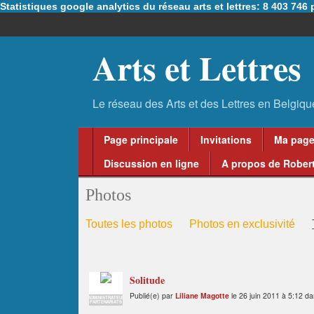
Statistiques google analytics du réseau arts et lettres: 8 403 74
Arts et Lettres
Page principale
Invitations
Ma pag
Discussion en ligne
A propos de Robert
Photos
Toutes les photos
Photos en exclusivité
Solitude
Publié(e) par
Liliane Magotte
le 26 juin 2011 à 5:12 d
ADMINISTRATEUR
PARTENARIATS