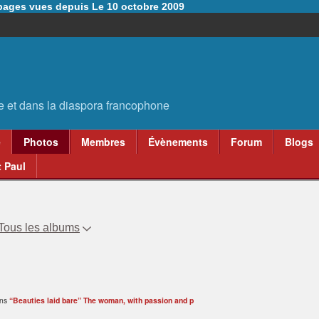
6 pages vues depuis Le 10 octobre 2009
e
Photos
Membres
Évènements
Forum
Blogs
 Paul
Tous les albums
ans
“Beauties laid bare” The woman, with passion and p