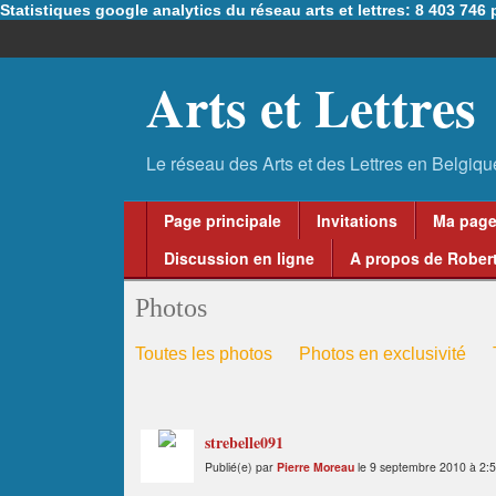
Statistiques google analytics du réseau arts et lettres: 8 403 74
Arts et Lettres
Page principale
Invitations
Ma pag
Discussion en ligne
A propos de Robert
Photos
Toutes les photos
Photos en exclusivité
strebelle091
Publié(e) par
Pierre Moreau
le 9 septembre 2010 à 2: