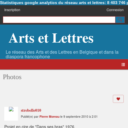
Statistiques google analytics du réseau arts et lettres: 8 403 74
Inscription
Connexion
Arts et Lettres
Photos
strebelle010
Publié(e) par
Pierre Moreau
le 9 septembre 2010 à 2:01
Projet en cire de "Dans ses bras" 1976