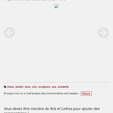
Dans
,
atelier
,
bras
,
cire
,
sculpture
,
ses
,
strebelle
B
ali
Envoyez-moi un e-mail lorsque des commentaires sont laissés –
Suivre
s
e
s
:
Vous devez être membre de Arts et Lettres pour ajouter des
commentaires !