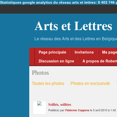
Statistiques google analytics du réseau arts et lettres: 8 403 74
Arts et Lettres
Page principale
Invitations
Ma pag
Discussion en ligne
A propos de Robert
Photos
Toutes les photos
Photos en exclusivité
Solfiés, solfiées
Publié(e) par
Fabienne Coppens
le 3 avril 2010 à 1:42