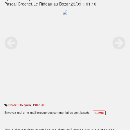
Pascal Crochet.Le Rideau au Bozar.23/09 > 01.10
Chloé
,
Houyoux
,
Pilar
,
©
B
ali
Envoyez-moi un e-mail lorsque des commentaires sont laissés –
Suivre
s
e
s
:
Vous devez être membre de Arts et Lettres pour ajouter des